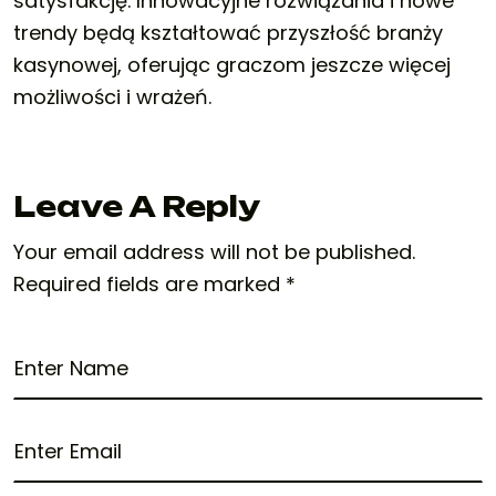
satysfakcję. Innowacyjne rozwiązania i nowe
trendy będą kształtować przyszłość branży
kasynowej, oferując graczom jeszcze więcej
możliwości i wrażeń.
Leave A Reply
Your email address will not be published.
Required fields are marked
*