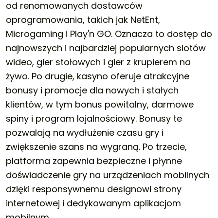
od renomowanych dostawców
oprogramowania, takich jak NetEnt,
Microgaming i Play'n GO. Oznacza to dostęp do
najnowszych i najbardziej popularnych slotów
wideo, gier stołowych i gier z krupierem na
żywo. Po drugie, kasyno oferuje atrakcyjne
bonusy i promocje dla nowych i stałych
klientów, w tym bonus powitalny, darmowe
spiny i program lojalnościowy. Bonusy te
pozwalają na wydłużenie czasu gry i
zwiększenie szans na wygraną. Po trzecie,
platforma zapewnia bezpieczne i płynne
doświadczenie gry na urządzeniach mobilnych
dzięki responsywnemu designowi strony
internetowej i dedykowanym aplikacjom
mobilnym.