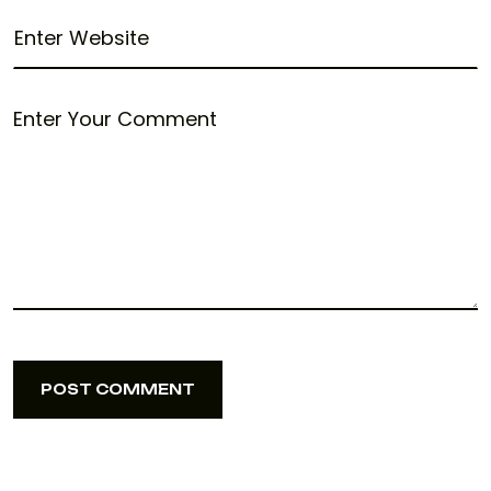
POST COMMENT
POST COMMENT