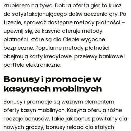
krupierem na żywo. Dobra oferta gier to klucz
do satysfakcjonującego doświadczenia gry. Po
trzecie, sprawdź dostępne metody płatności –
upewnij się, że kasyno oferuje metody
płatności, które są dla Ciebie wygodne i
bezpieczne. Popularne metody płatności
obejmują karty kredytowe, przelewy bankowe i
portfele elektroniczne.
Bonusy i promocje w
kasynach mobilnych
Bonusy i promocje są ważnym elementem
oferty kasyn mobilnych. Kasyna oferują różne
rodzaje bonusów, takie jak bonus powitalny dla
nowych graczy, bonusy reload dla stałych