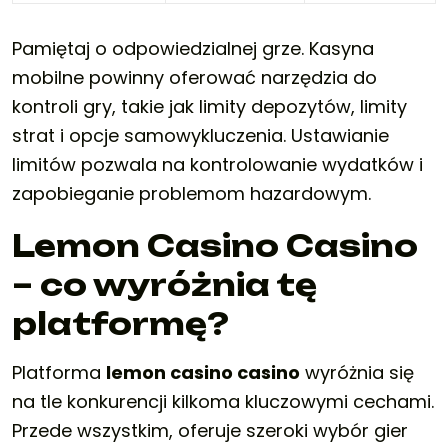
Pamiętaj o odpowiedzialnej grze. Kasyna
mobilne powinny oferować narzędzia do
kontroli gry, takie jak limity depozytów, limity
strat i opcje samowykluczenia. Ustawianie
limitów pozwala na kontrolowanie wydatków i
zapobieganie problemom hazardowym.
Lemon Casino Casino
– co wyróżnia tę
platformę?
Platforma
lemon casino casino
wyróżnia się
na tle konkurencji kilkoma kluczowymi cechami.
Przede wszystkim, oferuje szeroki wybór gier