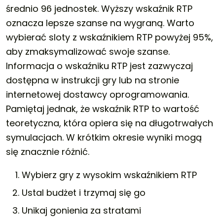
średnio 96 jednostek. Wyższy wskaźnik RTP
oznacza lepsze szanse na wygraną. Warto
wybierać sloty z wskaźnikiem RTP powyżej 95%,
aby zmaksymalizować swoje szanse.
Informacja o wskaźniku RTP jest zazwyczaj
dostępna w instrukcji gry lub na stronie
internetowej dostawcy oprogramowania.
Pamiętaj jednak, że wskaźnik RTP to wartość
teoretyczna, która opiera się na długotrwałych
symulacjach. W krótkim okresie wyniki mogą
się znacznie różnić.
Wybierz gry z wysokim wskaźnikiem RTP
Ustal budżet i trzymaj się go
Unikaj gonienia za stratami