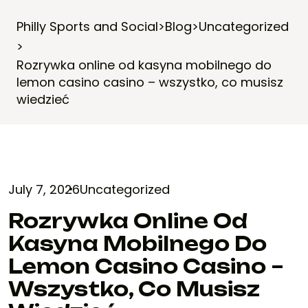
Philly Sports and Social
>
Blog
>
Uncategorized
>
Rozrywka online od kasyna mobilnego do
lemon casino casino – wszystko, co musisz
wiedzieć
July 7, 2026
Uncategorized
Rozrywka Online Od
Kasyna Mobilnego Do
Lemon Casino Casino –
Wszystko, Co Musisz