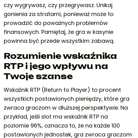
czy wygrywasz, czy przegrywasz. Unikaj
gonienia za stratami, ponieważ może to
prowadzić do poważnych problemów
finansowych. Pamiętaj, że gra w kasynie
powinna być przede wszystkim zabawą.
Rozumienie wskaźnika
RTP i jego wpływu na
Twoje szanse
Wskaźnik RTP (Return to Player) to procent
wszystkich postawionych pieniędzy, które gra
zwraca graczom w dłuższej perspektywie. Na
przykład, jeśli slot ma wskaźnik RTP na
poziomie 96%, oznacza to, że na każde 100
postawionych jednostek, gra zwraca graczom