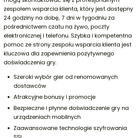
zespołem wsparcia klienta, który jest dostępny
24 godziny na dobę, 7 dni w tygodniu za
pośrednictwem czatu na żywo, poczty
elektronicznej i telefonu. Szybka i kompetentna
pomoc ze strony zespołu wsparcia klienta jest
kluczowa dla zapewnienia pozytywnego
doświadczenia gry.
Szeroki wybór gier od renomowanych
dostawców
Atrakcyjne bonusy i promocje
Bezpieczne i płynne doświadczenie gry na
urządzeniach mobilnych
Zaawansowane technologie szyfrowania
SSL