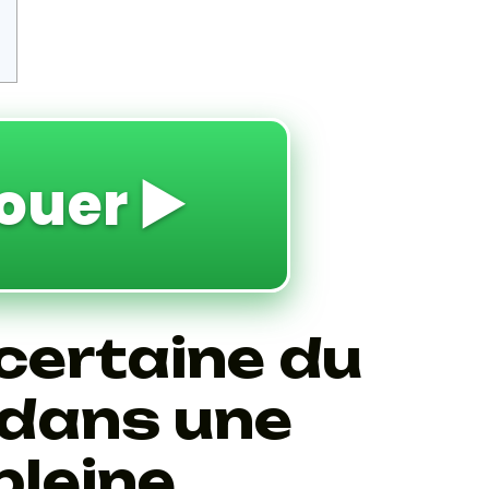
ouer ▶️
certaine du
 dans une
pleine