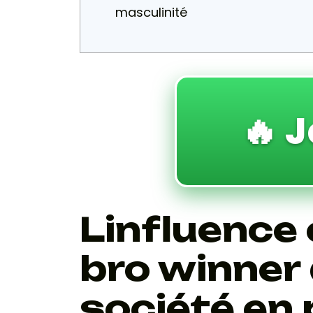
masculinité
🔥 J
Linfluence 
bro winner
société en 