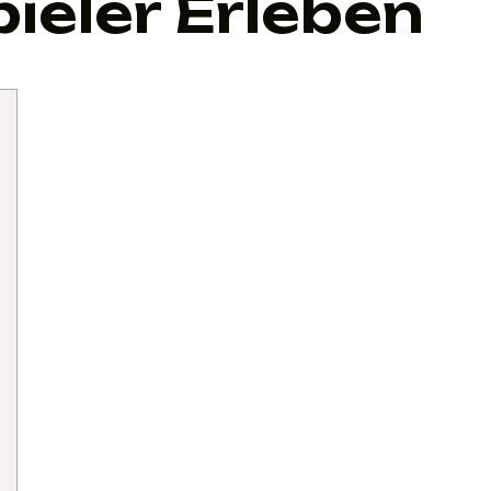
ieler Erleben