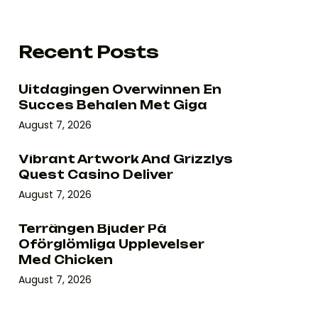
Recent Posts
Uitdagingen Overwinnen En
Succes Behalen Met Giga
August 7, 2026
Vibrant Artwork And Grizzlys
Quest Casino Deliver
August 7, 2026
Terrängen Bjuder På
Oförglömliga Upplevelser
Med Chicken
August 7, 2026