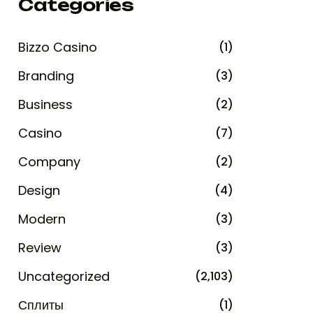
Categories
Bizzo Casino
(1)
Branding
(3)
Business
(2)
Casino
(7)
Company
(2)
Design
(4)
Modern
(3)
Review
(3)
Uncategorized
(2,103)
Сплиты
(1)