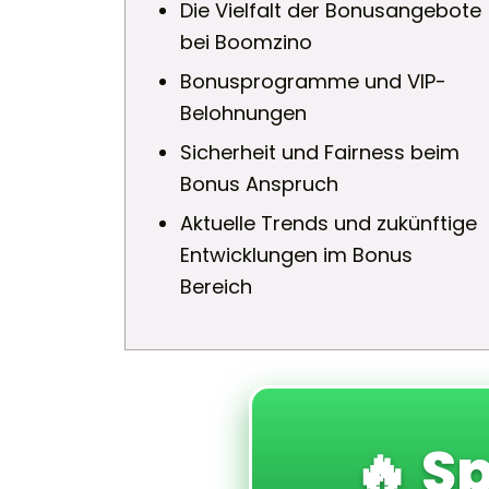
Die Vielfalt der Bonusangebote
bei Boomzino
Bonusprogramme und VIP-
Belohnungen
Sicherheit und Fairness beim
Bonus Anspruch
Aktuelle Trends und zukünftige
Entwicklungen im Bonus
Bereich
🔥 Sp