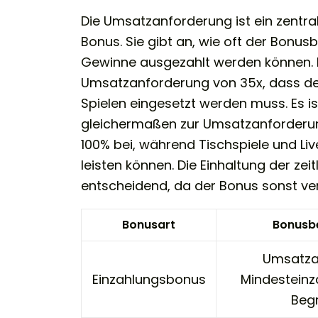
Die Umsatzanforderung ist ein zentra
Bonus. Sie gibt an, wie oft der Bon
Gewinne ausgezahlt werden können. B
Umsatzanforderung von 35x, dass der
Spielen eingesetzt werden muss. Es is
gleichermaßen zur Umsatzanforderung
100% bei, während Tischspiele und Li
leisten können. Die Einhaltung der zei
entscheidend, da der Bonus sonst verf
Bonusart
Bonusb
Umsatza
Einzahlungsbonus
Mindesteinza
Beg