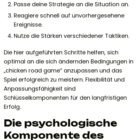
Passe deine Strategie an die Situation an.
Reagiere schnell auf unvorhergesehene
Ereignisse.
Nutze die Stärken verschiedener Taktiken.
Die hier aufgeführten Schritte helfen, sich
optimal an die sich ändernden Bedingungen in
„chicken road game“ anzupassen und das
Spiel erfolgreich zu meistern. Flexibilität und
Anpassungsfähigkeit sind
Schlüsselkomponenten für den langfristigen
Erfolg.
Die psychologische
Komponente des