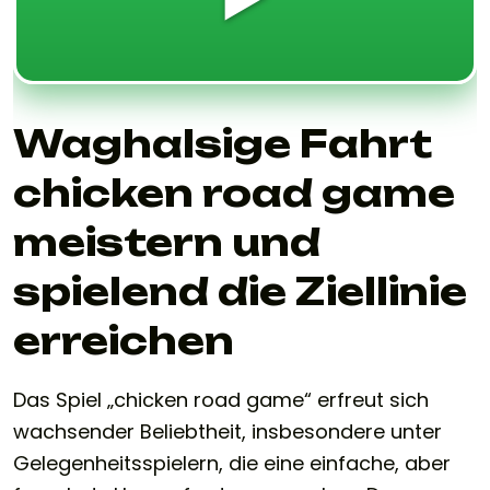
Waghalsige Fahrt
chicken road game
meistern und
spielend die Ziellinie
erreichen
Das Spiel „
chicken road game
“ erfreut sich
wachsender Beliebtheit, insbesondere unter
Gelegenheitsspielern, die eine einfache, aber