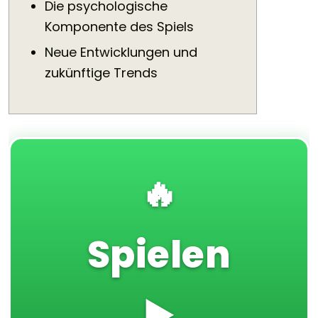
Die psychologische
Komponente des Spiels
Neue Entwicklungen und
zukünftige Trends
🔥
Spielen
▶️