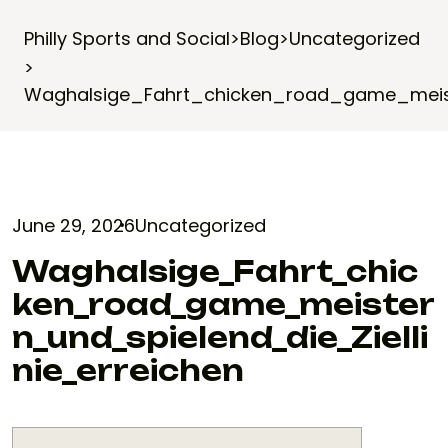
Philly Sports and Social
>
Blog
>
Uncategorized
>
Waghalsige_Fahrt_chicken_road_game_meiste
June 29, 2026
Uncategorized
Waghalsige_Fahrt_chic
Ken_road_game_meister
N_und_spielend_die_Zielli
Nie_erreichen