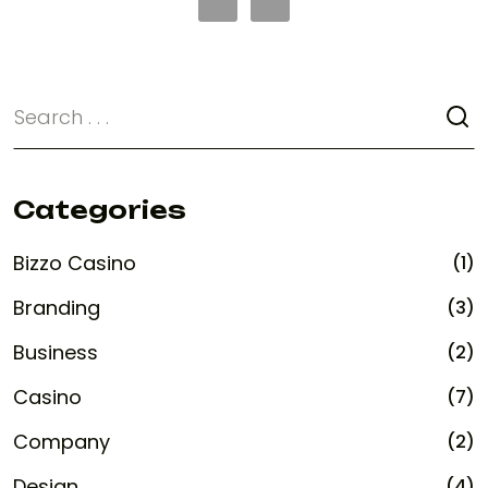
Categories
Bizzo Casino
(1)
Branding
(3)
Business
(2)
Casino
(7)
Company
(2)
Design
(4)