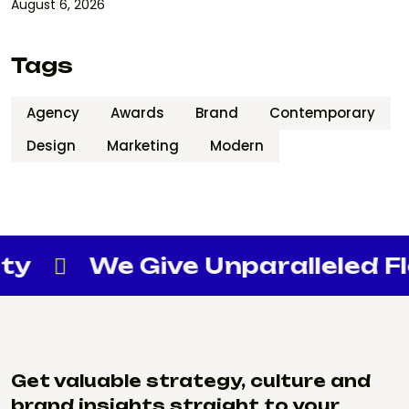
August 6, 2026
Tags
Agency
Awards
Brand
Contemporary
Design
Marketing
Modern
We Give Unparalleled Flexibi
Get valuable strategy, culture and
brand insights straight to your