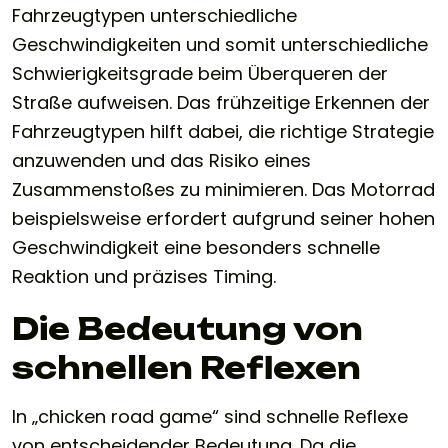
Fahrzeugtypen unterschiedliche
Geschwindigkeiten und somit unterschiedliche
Schwierigkeitsgrade beim Überqueren der
Straße aufweisen. Das frühzeitige Erkennen der
Fahrzeugtypen hilft dabei, die richtige Strategie
anzuwenden und das Risiko eines
Zusammenstoßes zu minimieren. Das Motorrad
beispielsweise erfordert aufgrund seiner hohen
Geschwindigkeit eine besonders schnelle
Reaktion und präzises Timing.
Die Bedeutung von
schnellen Reflexen
In „chicken road game“ sind schnelle Reflexe
von entscheidender Bedeutung. Da die