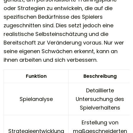
oder Strategien zu entwickeln, die auf die
spezifischen Bedürfnisse des Spielers
zugeschnitten sind. Dies setzt jedoch eine
realistische Selbsteinschätzung und die
Bereitschaft zur Veränderung voraus. Nur wer
seine eigenen Schwächen erkennt, kann an
ihnen arbeiten und sich verbessern.
Funktion
Beschreibung
Detaillierte
Spielanalyse
Untersuchung des
Spielverhaltens
Erstellung von
Strategieentwicklung
maßgeschneiderten