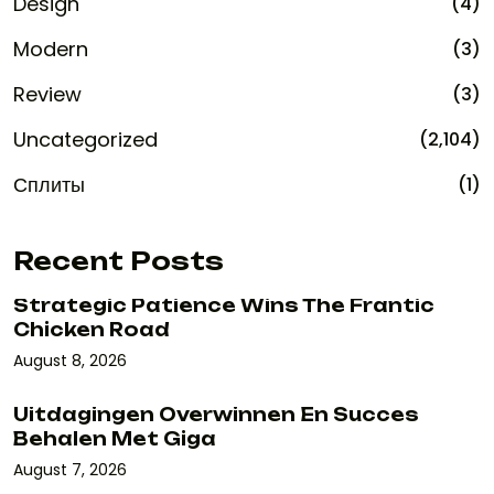
Design
(4)
Modern
(3)
Review
(3)
Uncategorized
(2,104)
Сплиты
(1)
Recent Posts
Strategic Patience Wins The Frantic
Chicken Road
August 8, 2026
Uitdagingen Overwinnen En Succes
Behalen Met Giga
August 7, 2026