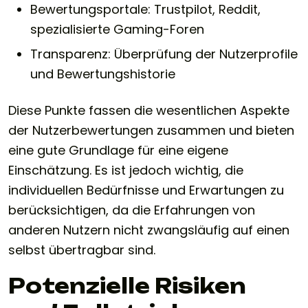
Bewertungsportale: Trustpilot, Reddit,
spezialisierte Gaming-Foren
Transparenz: Überprüfung der Nutzerprofile
und Bewertungshistorie
Diese Punkte fassen die wesentlichen Aspekte
der Nutzerbewertungen zusammen und bieten
eine gute Grundlage für eine eigene
Einschätzung. Es ist jedoch wichtig, die
individuellen Bedürfnisse und Erwartungen zu
berücksichtigen, da die Erfahrungen von
anderen Nutzern nicht zwangsläufig auf einen
selbst übertragbar sind.
Potenzielle Risiken