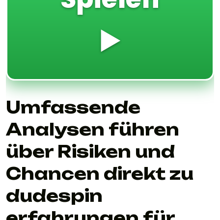
▶️
Umfassende
Analysen führen
über Risiken und
Chancen direkt zu
dudespin
erfahrungen für