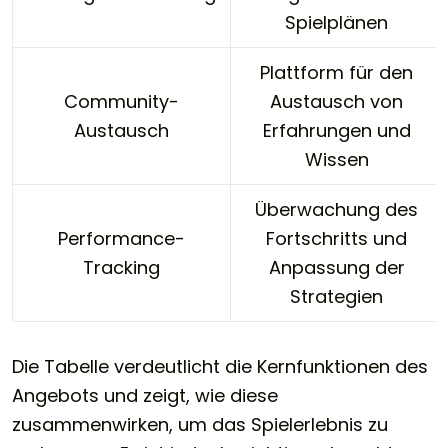
Spielplänen
Plattform für den
Community-
Austausch von
Austausch
Erfahrungen und
Wissen
Überwachung des
Performance-
Fortschritts und
Tracking
Anpassung der
Strategien
Die Tabelle verdeutlicht die Kernfunktionen des
Angebots und zeigt, wie diese
zusammenwirken, um das Spielerlebnis zu