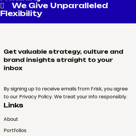
We Give Unparalleled
Flexibility
Get valuable strategy, culture and
brand insights straight to your
inbox
By signing up to receive emails from Frisk, you agree
to our Privacy Policy. We treat your info responsibly.
Links
About
Portfolios