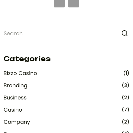
Categories
Bizzo Casino
(1)
Branding
(3)
Business
(2)
Casino
(7)
Company
(2)