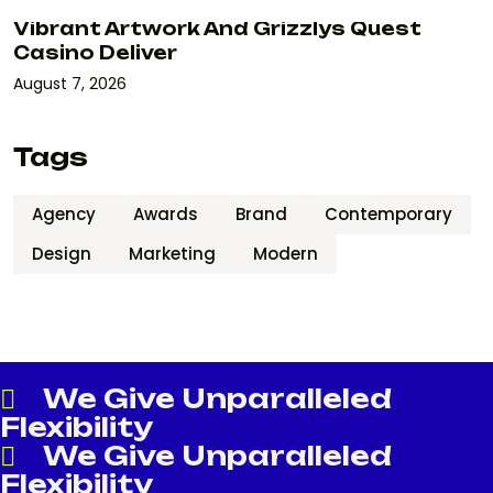
Vibrant Artwork And Grizzlys Quest
Casino Deliver
August 7, 2026
Tags
Agency
Awards
Brand
Contemporary
Design
Marketing
Modern
We Give Unparalleled
Flexibility
We Give Unparalleled
Flexibility