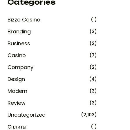
Categories
Bizzo Casino
(1)
Branding
(3)
Business
(2)
Casino
(7)
Company
(2)
Design
(4)
Modern
(3)
Review
(3)
Uncategorized
(2,103)
Сплиты
(1)