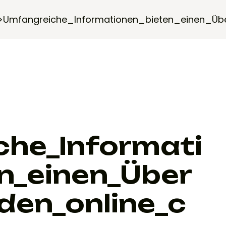
>
Umfangreiche_Informationen_bieten_einen_Üb
che_Informati
n_einen_Über
_den_online_c