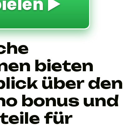
ielen ▶️
che
nen bieten
lick über den
ino bonus und
eile für