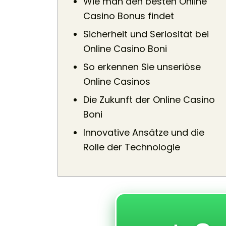
Wie man den besten Online
Casino Bonus findet
Sicherheit und Seriosität bei
Online Casino Boni
So erkennen Sie unseriöse
Online Casinos
Die Zukunft der Online Casino
Boni
Innovative Ansätze und die
Rolle der Technologie