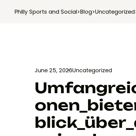
Philly Sports and Social
>
Blog
>
Uncategorized
June 25, 2026
Uncategorized
Umfangrei
Onen_biete
Blick_über