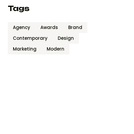
Tags
Agency
Awards
Brand
Contemporary
Design
Marketing
Modern