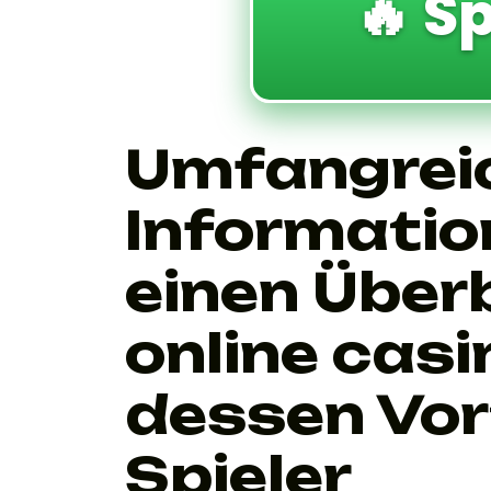
🔥 Sp
Umfangrei
Informatio
einen Überb
online cas
dessen Vort
Spieler