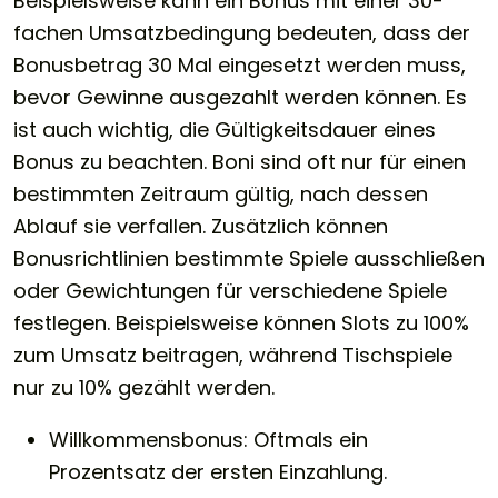
Beispielsweise kann ein Bonus mit einer 30-
fachen Umsatzbedingung bedeuten, dass der
Bonusbetrag 30 Mal eingesetzt werden muss,
bevor Gewinne ausgezahlt werden können. Es
ist auch wichtig, die Gültigkeitsdauer eines
Bonus zu beachten. Boni sind oft nur für einen
bestimmten Zeitraum gültig, nach dessen
Ablauf sie verfallen. Zusätzlich können
Bonusrichtlinien bestimmte Spiele ausschließen
oder Gewichtungen für verschiedene Spiele
festlegen. Beispielsweise können Slots zu 100%
zum Umsatz beitragen, während Tischspiele
nur zu 10% gezählt werden.
Willkommensbonus: Oftmals ein
Prozentsatz der ersten Einzahlung.