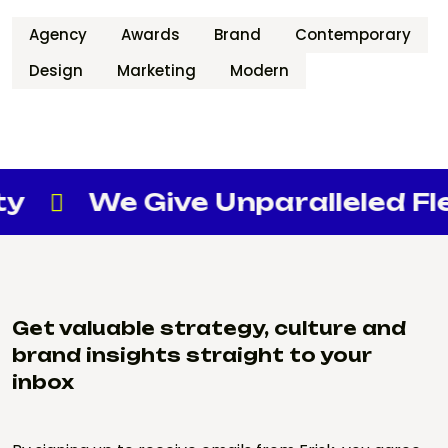
Agency
Awards
Brand
Contemporary
Design
Marketing
Modern
We Give Unparalleled Flexibil
Get valuable strategy, culture and
brand insights straight to your
inbox