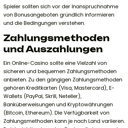
Spieler sollten sich vor der Inanspruchnahme
von Bonusangeboten gründlich informieren
und die Bedingungen verstehen.
Zahlungsmethoden
und Auszahlungen
Ein Online-Casino sollte eine Vielzahl von
sicheren und bequemen Zahlungsmethoden
anbieten. Zu den gängigen Zahlungsmethoden
gehören Kreditkarten (Visa, Mastercard), E-
Wallets (PayPal, Skrill, Neteller),
Banküberweisungen und Kryptowährungen
(Bitcoin, Ethereum). Die Verfügbarkeit von
Zahlungsmethoden kann je nach Land variieren.