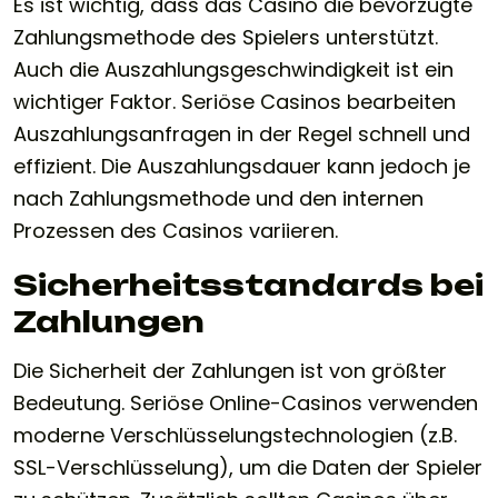
Es ist wichtig, dass das Casino die bevorzugte
Zahlungsmethode des Spielers unterstützt.
Auch die Auszahlungsgeschwindigkeit ist ein
wichtiger Faktor. Seriöse Casinos bearbeiten
Auszahlungsanfragen in der Regel schnell und
effizient. Die Auszahlungsdauer kann jedoch je
nach Zahlungsmethode und den internen
Prozessen des Casinos variieren.
Sicherheitsstandards bei
Zahlungen
Die Sicherheit der Zahlungen ist von größter
Bedeutung. Seriöse Online-Casinos verwenden
moderne Verschlüsselungstechnologien (z.B.
SSL-Verschlüsselung), um die Daten der Spieler