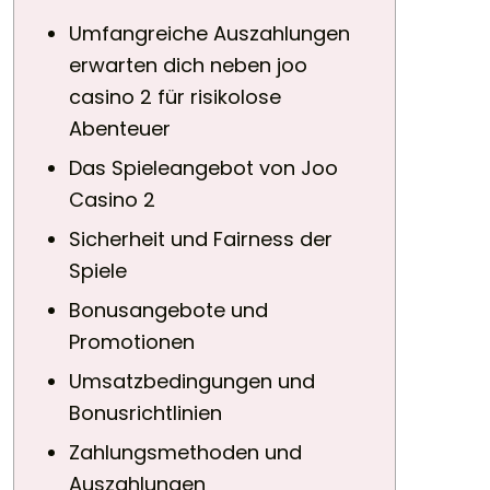
Umfangreiche Auszahlungen
erwarten dich neben joo
casino 2 für risikolose
Abenteuer
Das Spieleangebot von Joo
Casino 2
Sicherheit und Fairness der
Spiele
Bonusangebote und
Promotionen
Umsatzbedingungen und
Bonusrichtlinien
Zahlungsmethoden und
Auszahlungen