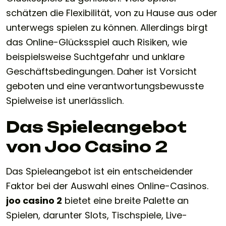
schätzen die Flexibilität, von zu Hause aus oder
unterwegs spielen zu können. Allerdings birgt
das Online-Glücksspiel auch Risiken, wie
beispielsweise Suchtgefahr und unklare
Geschäftsbedingungen. Daher ist Vorsicht
geboten und eine verantwortungsbewusste
Spielweise ist unerlässlich.
Das Spieleangebot
von Joo Casino 2
Das Spieleangebot ist ein entscheidender
Faktor bei der Auswahl eines Online-Casinos.
joo casino 2
bietet eine breite Palette an
Spielen, darunter Slots, Tischspiele, Live-