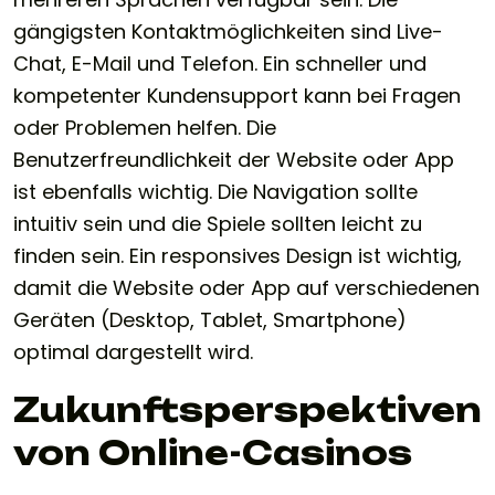
gängigsten Kontaktmöglichkeiten sind Live-
Chat, E-Mail und Telefon. Ein schneller und
kompetenter Kundensupport kann bei Fragen
oder Problemen helfen. Die
Benutzerfreundlichkeit der Website oder App
ist ebenfalls wichtig. Die Navigation sollte
intuitiv sein und die Spiele sollten leicht zu
finden sein. Ein responsives Design ist wichtig,
damit die Website oder App auf verschiedenen
Geräten (Desktop, Tablet, Smartphone)
optimal dargestellt wird.
Zukunftsperspektiven
von Online-Casinos