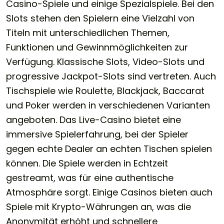
Casino-Spiele und einige Spezialspiele. Bei den
Slots stehen den Spielern eine Vielzahl von
Titeln mit unterschiedlichen Themen,
Funktionen und Gewinnmöglichkeiten zur
Verfügung. Klassische Slots, Video-Slots und
progressive Jackpot-Slots sind vertreten. Auch
Tischspiele wie Roulette, Blackjack, Baccarat
und Poker werden in verschiedenen Varianten
angeboten. Das Live-Casino bietet eine
immersive Spielerfahrung, bei der Spieler
gegen echte Dealer an echten Tischen spielen
können. Die Spiele werden in Echtzeit
gestreamt, was für eine authentische
Atmosphäre sorgt. Einige Casinos bieten auch
Spiele mit Krypto-Währungen an, was die
Anonymität erhöht und schnellere