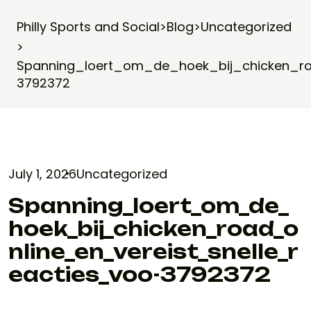
Philly Sports and Social
>
Blog
>
Uncategorized
>
Spanning_loert_om_de_hoek_bij_chicken_roa
3792372
July 1, 2026
Uncategorized
Spanning_loert_om_de_
Hoek_bij_chicken_road_o
Nline_en_vereist_snelle_r
Eacties_voo-3792372