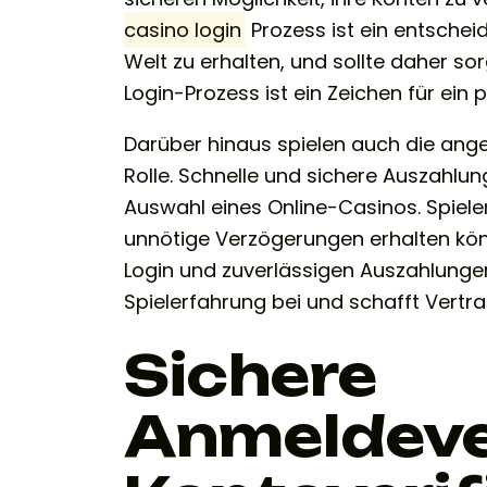
casino login
Prozess ist ein entschei
Welt zu erhalten, und sollte daher so
Login-Prozess ist ein Zeichen für ein 
Darüber hinaus spielen auch die ang
Rolle. Schnelle und sichere Auszahlun
Auswahl eines Online-Casinos. Spiel
unnötige Verzögerungen erhalten kön
Login und zuverlässigen Auszahlunge
Spielerfahrung bei und schafft Vertra
Sichere
Anmeldeve