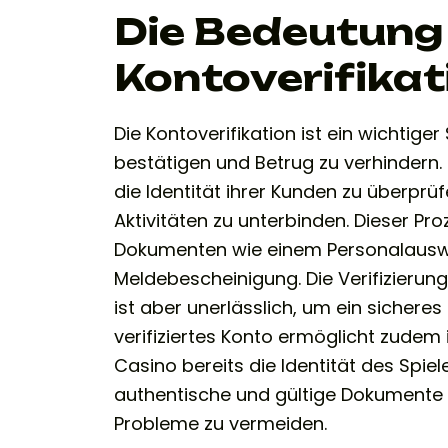
Die Bedeutung
Kontoverifikat
Die Kontoverifikation ist ein wichtiger
bestätigen und Betrug zu verhindern. 
die Identität ihrer Kunden zu überpr
Aktivitäten zu unterbinden. Dieser Pr
Dokumenten wie einem Personalauswe
Meldebescheinigung. Die Verifizierun
ist aber unerlässlich, um ein sicheres
verifiziertes Konto ermöglicht zudem
Casino bereits die Identität des Spiele
authentische und gültige Dokumente
Probleme zu vermeiden.