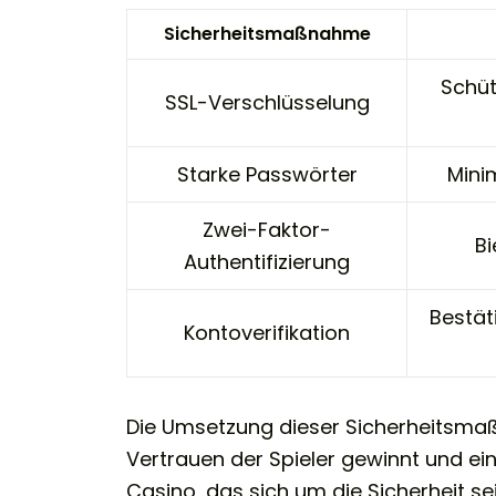
Sicherheitsmaßnahme
Schüt
SSL-Verschlüsselung
Starke Passwörter
Mini
Zwei-Faktor-
Bi
Authentifizierung
Bestät
Kontoverifikation
Die Umsetzung dieser Sicherheitsmaß
Vertrauen der Spieler gewinnt und eine
Casino, das sich um die Sicherheit se