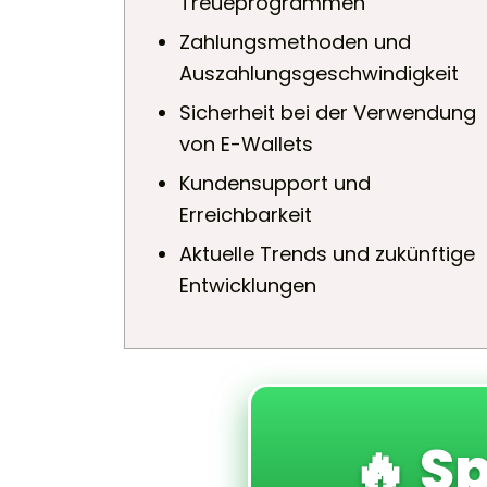
Treueprogrammen
Zahlungsmethoden und
Auszahlungsgeschwindigkeit
Sicherheit bei der Verwendung
von E-Wallets
Kundensupport und
Erreichbarkeit
Aktuelle Trends und zukünftige
Entwicklungen
🔥 Sp