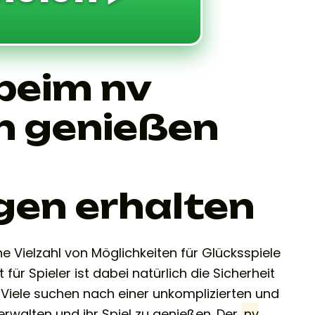
 beim nv
in genießen
en erhalten
ne Vielzahl von Möglichkeiten für Glücksspiele
für Spieler ist dabei natürlich die Sicherheit
. Viele suchen nach einer unkomplizierten und
verwalten und ihr Spiel zu genießen. Der
nv