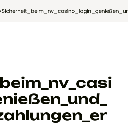
>
Sicherheit_beim_nv_casino_login_genießen_u
_beim_nv_casi
enießen_und_
zahlungen_er