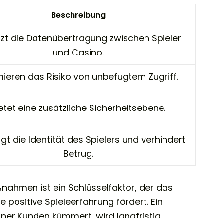
Beschreibung
zt die Datenübertragung zwischen Spieler
und Casino.
mieren das Risiko von unbefugtem Zugriff.
etet eine zusätzliche Sicherheitsebene.
igt die Identität des Spielers und verhindert
Betrug.
nahmen ist ein Schlüsselfaktor, der das
 positive Spieleerfahrung fördert. Ein
iner Kunden kümmert, wird langfristig