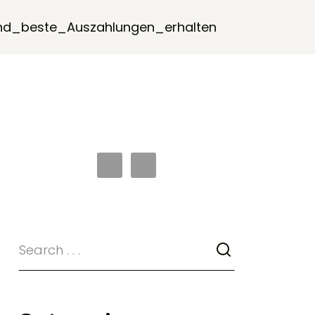
nd_beste_Auszahlungen_erhalten