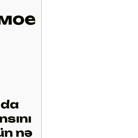
мое
-da
sını
ün nə