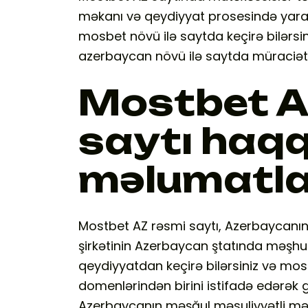
məkanı və qeydiyyat prosesində yarad
mosbet növü ilə saytda keçirə bilərs
azerbaycan növü ilə saytda müraciət
Mostbet A
saytı haq
məlumatla
Mostbet AZ rəsmi saytı, Azerbaycanın
şirkətinin Azerbaycan ştatında məşhur
qeydiyyatdan keçirə bilərsiniz və mo
domenlərindən birini istifadə edərək gi
Azerbaycanın məşğul məsuliyyətli mə