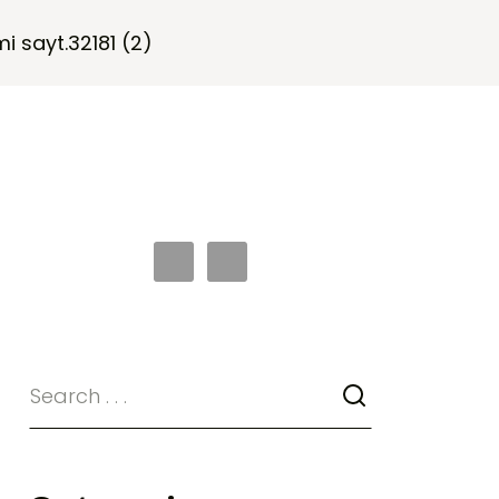
i sayt.32181 (2)