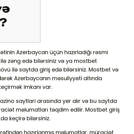
yə
?
ətinin Azerbaycan üçün hazırladığı rəsmi
lə zəng edə bilərsiniz və ya mostbet
 ilə saytda giriş edə bilərsiniz. Mostbet və
ərək Azerbaycanın məsuliyyəti altında
eçirmək imkanı var.
ino saytlari arasında yer alır və bu saytda
aciət məlumatları təqdim edilir. Mostbet giriş
a keçirə bilərsiniz.
rəfindən hazırlanmış məlumatlar, müraciət