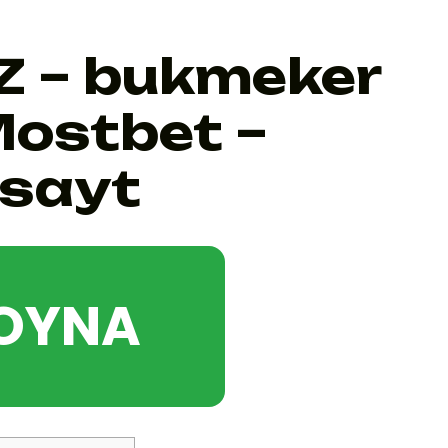
Z – bukmeker
Mostbet –
 sayt
 OYNA