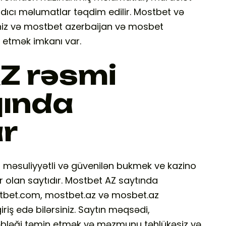
ıcı məlumatlar təqdim edilir. Mostbet və
iniz və mostbet azerbaijan və mosbet
 etmək imkanı var.
Z rəsmi
qında
r
 məsuliyyətli və güvenilən bukmek ve kazino
 olan saytıdır. Mostbet AZ saytında
stbet.com, mostbet.az və mosbet.az
riş edə bilərsiniz. Saytın məqsədi,
bləği təmin etmək və məzmunu təhlükəsiz və