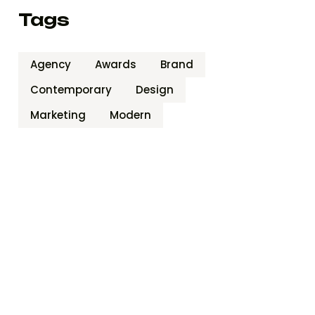
Tags
Agency
Awards
Brand
Contemporary
Design
Marketing
Modern