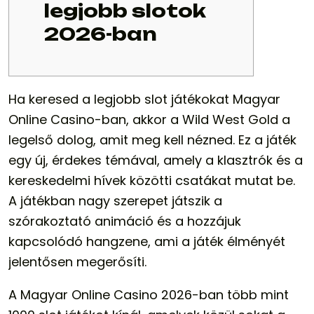
legjobb slotok
2026-ban
Ha keresed a legjobb slot játékokat Magyar
Online Casino-ban, akkor a Wild West Gold a
legelső dolog, amit meg kell nézned. Ez a játék
egy új, érdekes témával, amely a klasztrók és a
kereskedelmi hívek közötti csatákat mutat be.
A játékban nagy szerepet játszik a
szórakoztató animáció és a hozzájuk
kapcsolódó hangzene, ami a játék élményét
jelentősen megerősíti.
A Magyar Online Casino 2026-ban több mint