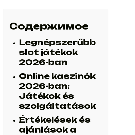
Содержимое
Legnépszerűbb
slot játékok
2026-ban
Online kaszinók
2026-ban:
Játékok és
szolgáltatások
Értékelések és
ajánlások a