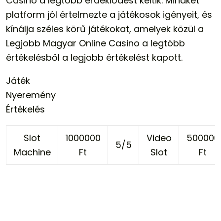
Casino a legtöbb érdeklődést keltik. Mindkét
platform jól értelmezte a játékosok igényeit, és
kínálja széles körű játékokat, amelyek közül a
Legjobb Magyar Online Casino a legtöbb
értékelésből a legjobb értékelést kapott.
Játék
Nyeremény
Értékelés
Slot
1000000
Video
500000
5/5
Machine
Ft
Slot
Ft