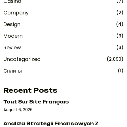
Casino
(7)
Company
(2)
Design
(4)
Modern
(3)
Review
(3)
Uncategorized
(2,090)
Сплиты
(1)
Recent Posts
Tout Sur Site Français
August 6, 2026
Analiza Strategii Finansowych Z