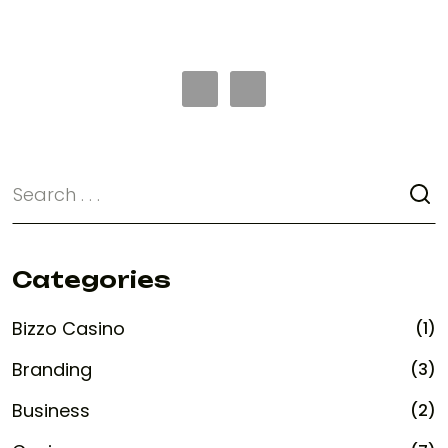
Categories
Bizzo Casino
(1)
Branding
(3)
Business
(2)