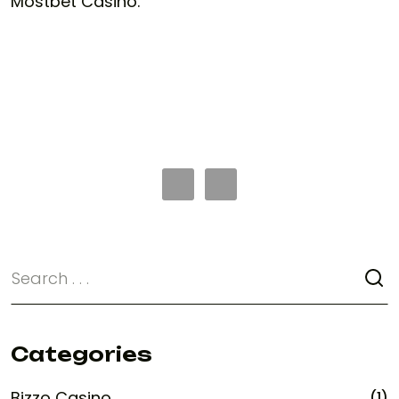
Mostbet Casino.
Categories
Bizzo Casino
(1)