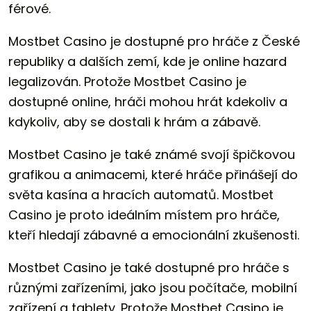
férové.
Mostbet Casino je dostupné pro hráče z České
republiky a dalších zemí, kde je online hazard
legalizován. Protože Mostbet Casino je
dostupné online, hráči mohou hrát kdekoliv a
kdykoliv, aby se dostali k hrám a zábavě.
Mostbet Casino je také známé svojí špičkovou
grafikou a animacemi, které hráče přinášejí do
světa kasína a hracích automatů. Mostbet
Casino je proto ideálním místem pro hráče,
kteří hledají zábavné a emocionální zkušenosti.
Mostbet Casino je také dostupné pro hráče s
různými zařízeními, jako jsou počítače, mobilní
zařízení a tablety. Protože Mostbet Casino je