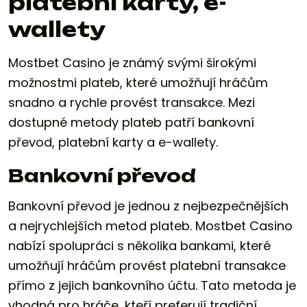
platební karty, e-
wallety
Mostbet Casino je známý svými širokými
možnostmi plateb, které umožňují hráčům
snadno a rychle provést transakce. Mezi
dostupné metody plateb patří bankovní
převod, platební karty a e-wallety.
Bankovní převod
Bankovní převod je jednou z nejbezpečnějších
a nejrychlejších metod plateb. Mostbet Casino
nabízí spolupráci s několika bankami, které
umožňují hráčům provést platební transakce
přímo z jejich bankovního účtu. Tato metoda je
vhodná pro hráče, kteří preferují tradiční