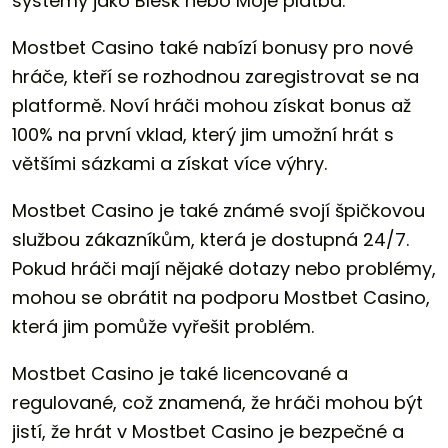
systémy jako Blesk nebo Moje platba.
Mostbet Casino také nabízí bonusy pro nové
hráče, kteří se rozhodnou zaregistrovat se na
platformě. Noví hráči mohou získat bonus až
100% na první vklad, který jim umožní hrát s
většími sázkami a získat více výhry.
Mostbet Casino je také známé svojí špičkovou
službou zákazníkům, která je dostupná 24/7.
Pokud hráči mají nějaké dotazy nebo problémy,
mohou se obrátit na podporu Mostbet Casino,
která jim pomůže vyřešit problém.
Mostbet Casino je také licencované a
regulované, což znamená, že hráči mohou být
jistí, že hrát v Mostbet Casino je bezpečné a