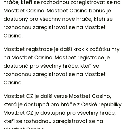
hráče, kteří se rozhodnou zaregistrovat se na
Mostbet Casino. Mostbet Casino bonus je
dostupný pro všechny nové hráče, kteří se
rozhodnou zaregistrovat se na Mostbet
Casino.
Mostbet registrace je další krok k začátku hry
na Mostbet Casino. Mostbet registrace je
dostupná pro všechny hráče, kteří se
rozhodnou zaregistrovat se na Mostbet
Casino.
Mostbet CZ je další verze Mostbet Casino,
která je dostupná pro hráče z České republiky.
Mostbet CZ je dostupná pro všechny hráče,
kteří se rozhodnou zaregistrovat se na