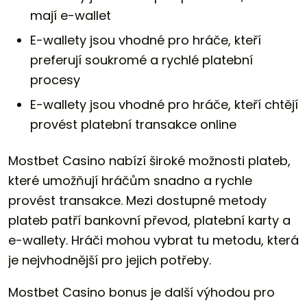
mají e-wallet
E-wallety jsou vhodné pro hráče, kteří
preferují soukromé a rychlé platební
procesy
E-wallety jsou vhodné pro hráče, kteří chtějí
provést platební transakce online
Mostbet Casino nabízí široké možnosti plateb,
které umožňují hráčům snadno a rychle
provést transakce. Mezi dostupné metody
plateb patří bankovní převod, platební karty a
e-wallety. Hráči mohou vybrat tu metodu, která
je nejvhodnější pro jejich potřeby.
Mostbet Casino bonus je další výhodou pro