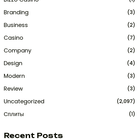
Branding
(3)
Business
(2)
Casino
(7)
Company
(2)
Design
(4)
Modern
(3)
Review
(3)
Uncategorized
(2,097)
Сплиты
(1)
Recent Posts