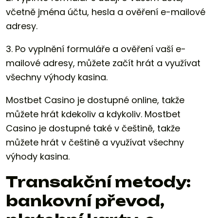
včetně jména účtu, hesla a ověření e-mailové
adresy.
3. Po vyplnění formuláře a ověření vaší e-
mailové adresy, můžete začít hrát a využívat
všechny výhody kasina.
Mostbet Casino je dostupné online, takže
můžete hrát kdekoliv a kdykoliv. Mostbet
Casino je dostupné také v češtině, takže
můžete hrát v češtině a využívat všechny
výhody kasina.
Transakční metody:
bankovní převod,