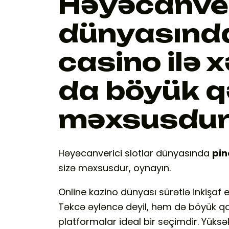
Həyəcanveri
dünyasında
casino ilə 
da böyük qə
məxsusdur,
Həyəcanverici slotlar dünyasında
pin
sizə məxsusdur, oynayın.
Online kazino dünyası sürətlə inkişaf 
Təkcə əyləncə deyil, həm də böyük qa
platformalar ideal bir seçimdir. Yüksək