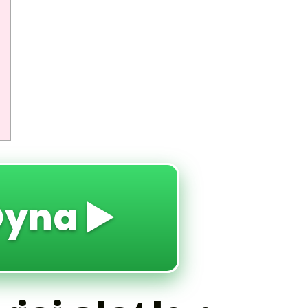
Oyna ▶️