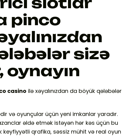
ci slotlar
 pinco
xəyalınızdan
ləbələr sizə
 oynayın
co casino
ilə xəyalınızdan da böyük qələbələr
edir və oyunçular üçün yeni imkanlar yaradır.
zanclar əldə etmək istəyən hər kəs üçün bu
 keyfiyyətli qrafika, səssiz mühit və real oyun