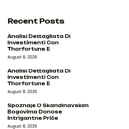
Recent Posts
Analisi Dettagliata Di
Investimenti Con
Thorfortune E
August 8, 2026
Analisi Dettagliata Di
Investimenti Con
Thorfortune E
August 8, 2026
Spoznaje O Skandinavskim
Bogovima Donose
Intrigantne Priče
August 8, 2026