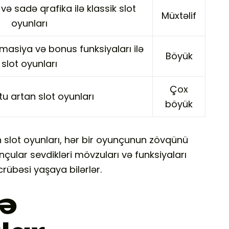
və sadə qrafika ilə klassik slot
Müxtəlif
oyunları
imasiya və bonus funksiyaları ilə
Böyük
slot oyunları
Çox
u artan slot oyunları
böyük
 slot oyunları, hər bir oyunçunun zövqünü
çular sevdikləri mövzuları və funksiyaları
crübəsi yaşaya bilərlər.
və