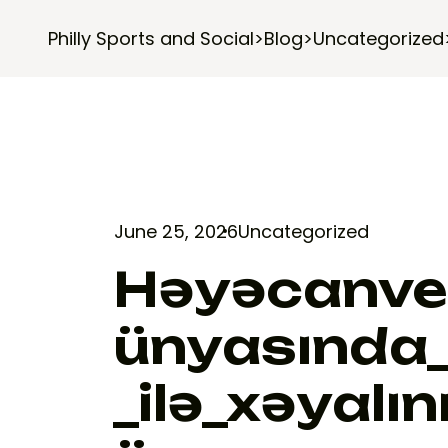
Philly Sports and Social
>
Blog
>
Uncategorized
June 25, 2026
Uncategorized
Həyəcanver
Ünyasında_
_ilə_xəyalı