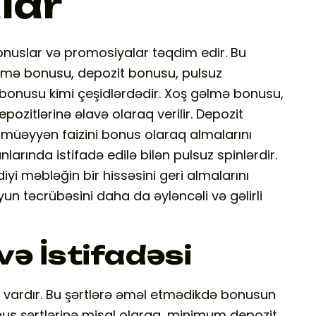
lar
onuslar və promosiyalar təqdim edir. Bu
lmə bonusu, depozit bonusu, pulsuz
 bonusu kimi çeşidlərdədir. Xoş gəlmə bonusu,
pozitlərinə əlavə olaraq verilir. Depozit
 müəyyən faizini bonus olaraq almalarını
nlarında istifadə edilə bilən pulsuz spinlərdir.
yi məbləğin bir hissəsini geri almalarını
un təcrübəsini daha da əyləncəli və gəlirli
və İstifadəsi
 vardır. Bu şərtlərə əməl etmədikdə bonusun
us şərtlərinə misal olaraq, minimum depozit