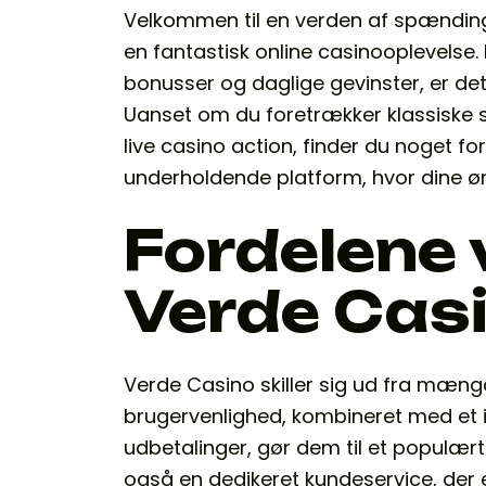
Velkommen til en verden af spænding
en fantastisk online casinooplevelse.
bonusser og daglige gevinster, er det
Uanset om du foretrækker klassiske 
live casino action, finder du noget f
underholdende platform, hvor dine øns
Fordelene 
Verde Cas
Verde Casino skiller sig ud fra mæng
brugervenlighed, kombineret med et 
udbetalinger, gør dem til et populært 
også en dedikeret kundeservice, der 