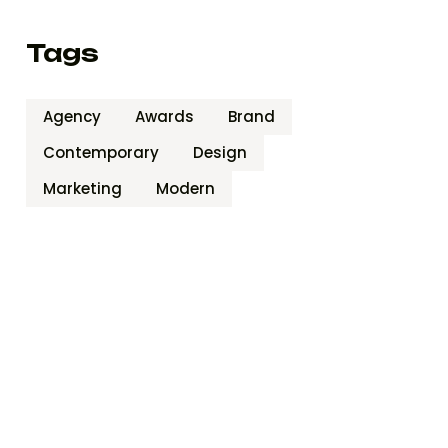
Tags
Agency
Awards
Brand
Contemporary
Design
Marketing
Modern