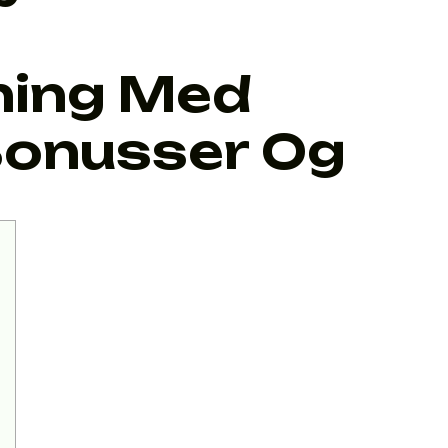
ning Med
Bonusser Og