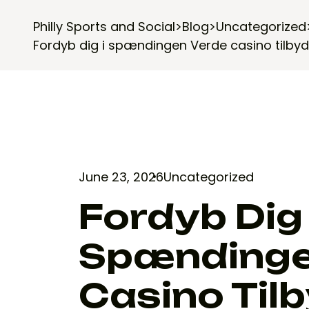
Philly Sports and Social
>
Blog
>
Uncategorized
Fordyb dig i spændingen Verde casino tilbyd
June 23, 2026
Uncategorized
Fordyb Dig 
Spændinge
Casino Tilb