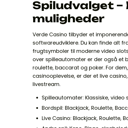
Spiludvalget –
muligheder
Verde Casino tilbyder et imponerende
softwareudviklere. Du kan finde alt f
frugtsymboler til moderne video slo
over spilleautomater er der også et b
roulette, baccarat og poker. For dem
casinooplevelse, er der et live casino
livestream.
Spilleautomater: Klassiske, video s
Bordspil: Blackjack, Roulette, Bacc
Live Casino: Blackjack, Roulette, 