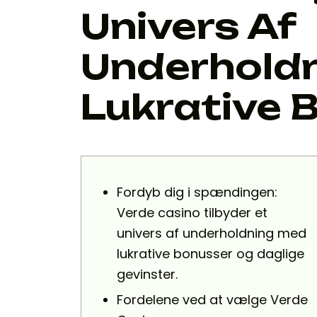
Univers Af
Underhold
Lukrative 
Fordyb dig i spændingen:
Verde casino tilbyder et
univers af underholdning med
lukrative bonusser og daglige
gevinster.
Fordelene ved at vælge Verde