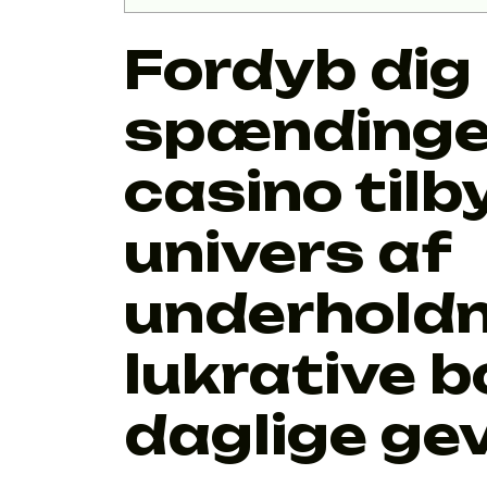
Fordyb dig 
spændinge
casino tilb
univers af
underhold
lukrative 
daglige gev