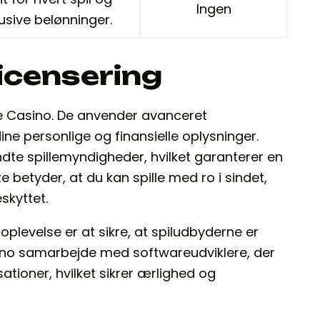
Ingen
usive belønninger.
icensering
de Casino. De anvender avanceret
ine personlige og finansielle oplysninger.
dte spillemyndigheder, hvilket garanterer en
e betyder, at du kan spille med ro i sindet,
skyttet.
ooplevelse er at sikre, at spiludbyderne er
ino samarbejde med softwareudviklere, der
sationer, hvilket sikrer ærlighed og