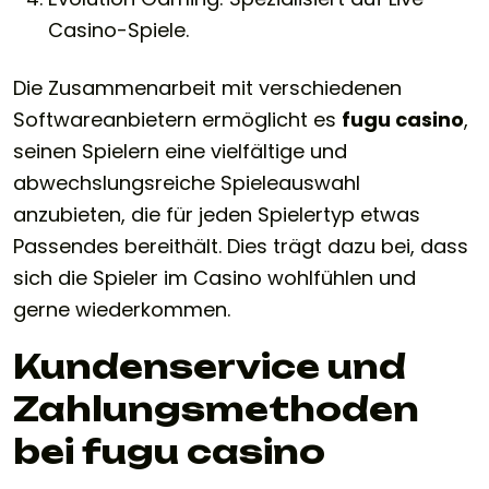
Casino-Spiele.
Die Zusammenarbeit mit verschiedenen
Softwareanbietern ermöglicht es
fugu casino
,
seinen Spielern eine vielfältige und
abwechslungsreiche Spieleauswahl
anzubieten, die für jeden Spielertyp etwas
Passendes bereithält. Dies trägt dazu bei, dass
sich die Spieler im Casino wohlfühlen und
gerne wiederkommen.
Kundenservice und
Zahlungsmethoden
bei fugu casino