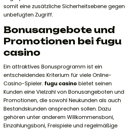
somit eine zusätzliche Sicherheitsebene gegen
unbefugten Zugriff.
Bonusangebote und
Promotionen bei fugu
casino
Ein attraktives Bonusprogramm ist ein
entscheidendes Kriterium für viele Online-
Casino-Spieler.
fugu casino
bietet seinen
Kunden eine Vielzahl von Bonusangeboten und
Promotionen, die sowohl Neukunden als auch
Bestandskunden ansprechen sollen. Dazu
gehören unter anderem Willkommensboni,
Einzahlungsboni, Freispiele und regelmäßige