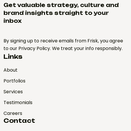
Get valuable strategy, culture and
brand insights straight to your
inbox
By signing up to receive emails from Frisk, you agree
to our Privacy Policy. We treat your info responsibly.
Links
About
Portfolios
Services
Testimonials
Careers
Contact