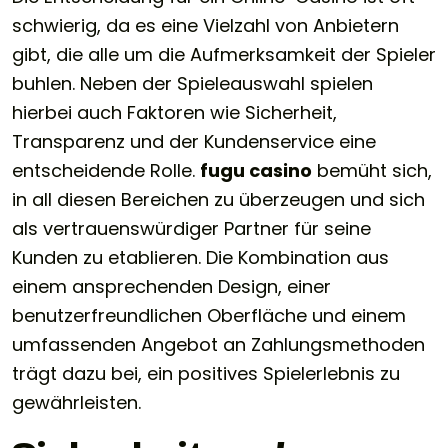
schwierig, da es eine Vielzahl von Anbietern
gibt, die alle um die Aufmerksamkeit der Spieler
buhlen. Neben der Spieleauswahl spielen
hierbei auch Faktoren wie Sicherheit,
Transparenz und der Kundenservice eine
entscheidende Rolle.
fugu casino
bemüht sich,
in all diesen Bereichen zu überzeugen und sich
als vertrauenswürdiger Partner für seine
Kunden zu etablieren. Die Kombination aus
einem ansprechenden Design, einer
benutzerfreundlichen Oberfläche und einem
umfassenden Angebot an Zahlungsmethoden
trägt dazu bei, ein positives Spielerlebnis zu
gewährleisten.