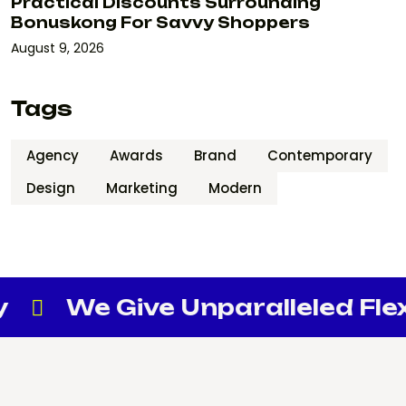
Practical Discounts Surrounding
Bonuskong For Savvy Shoppers
August 9, 2026
Tags
Agency
Awards
Brand
Contemporary
Design
Marketing
Modern
We Give Unparalleled Flexibili