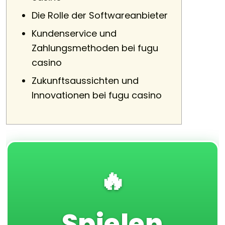
Die Rolle der Softwareanbieter
Kundenservice und
Zahlungsmethoden bei fugu
casino
Zukunftsaussichten und
Innovationen bei fugu casino
🔥
Spielen