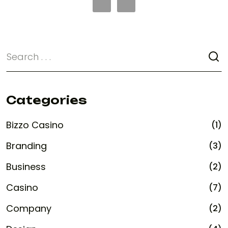
Categories
Bizzo Casino
(1)
Branding
(3)
Business
(2)
Casino
(7)
Company
(2)