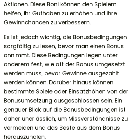
Aktionen. Diese Boni können den Spielern
helfen, ihr Guthaben zu erhöhen und ihre
Gewinnchancen zu verbessern.
Es ist jedoch wichtig, die Bonusbedingungen
sorgfältig zu lesen, bevor man einen Bonus
annimmt. Diese Bedingungen legen unter
anderem fest, wie oft der Bonus umgesetzt
werden muss, bevor Gewinne ausgezahlt
werden können. Darüber hinaus können
bestimmte Spiele oder Einsatzhöhen von der
Bonusumsetzung ausgeschlossen sein. Ein
genauer Blick auf die Bonusbedingungen ist
daher unerlässlich, um Missverständnisse zu
vermeiden und das Beste aus dem Bonus
herauszuholen.