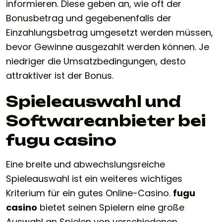
informieren. Diese geben an, wie oft der
Bonusbetrag und gegebenenfalls der
Einzahlungsbetrag umgesetzt werden müssen,
bevor Gewinne ausgezahlt werden können. Je
niedriger die Umsatzbedingungen, desto
attraktiver ist der Bonus.
Spieleauswahl und
Softwareanbieter bei
fugu casino
Eine breite und abwechslungsreiche
Spieleauswahl ist ein weiteres wichtiges
Kriterium für ein gutes Online-Casino.
fugu
casino
bietet seinen Spielern eine große
Auswahl an Spielen von verschiedenen