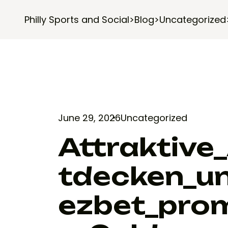
Philly Sports and Social
>
Blog
>
Uncategorized
June 29, 2026
Uncategorized
Attraktive
Tdecken_u
Ezbet_pro