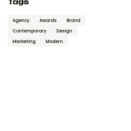
Tags
Agency
Awards
Brand
Contemporary
Design
Marketing
Modern