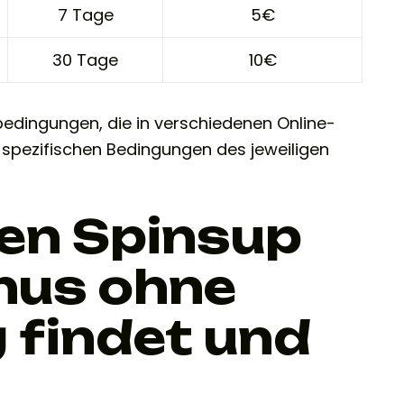
7 Tage
5€
30 Tage
10€
sbedingungen, die in verschiedenen Online-
ie spezifischen Bedingungen des jeweiligen
en Spinsup
nus ohne
 findet und