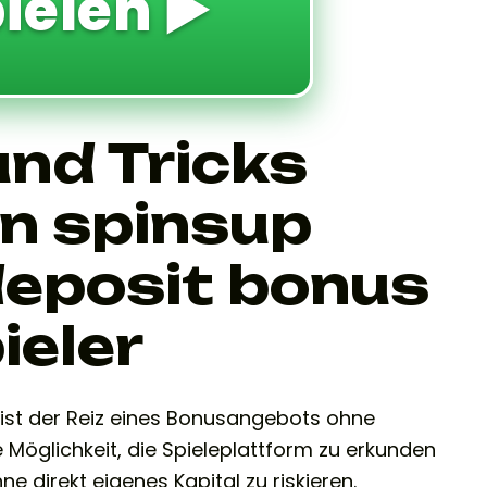
ielen ▶️
nd Tricks
n spinsup
deposit bonus
ieler
 ist der Reiz eines Bonusangebots ohne
e Möglichkeit, die Spieleplattform zu erkunden
ne direkt eigenes Kapital zu riskieren.