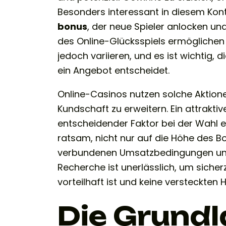
Besonders interessant in diesem Kont
bonus
, der neue Spieler anlocken und 
des Online-Glücksspiels ermöglichen 
jedoch variieren, und es ist wichtig, 
ein Angebot entscheidet.
Online-Casinos nutzen solche Aktione
Kundschaft zu erweitern. Ein attrakti
entscheidender Faktor bei der Wahl e
ratsam, nicht nur auf die Höhe des B
verbundenen Umsatzbedingungen und a
Recherche ist unerlässlich, um sicher
vorteilhaft ist und keine versteckten 
Die Grund