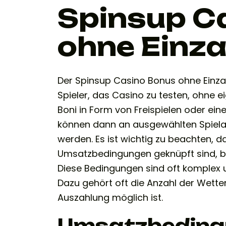
Spinsup C
ohne Einz
Der Spinsup Casino Bonus ohne Einzahl
Spieler, das Casino zu testen, ohne 
Boni in Form von Freispielen oder ei
können dann an ausgewählten Spiela
werden. Es ist wichtig zu beachten, 
Umsatzbedingungen geknüpft sind, b
Diese Bedingungen sind oft komplex 
Dazu gehört oft die Anzahl der Wette
Auszahlung möglich ist.
Umsatzbeding