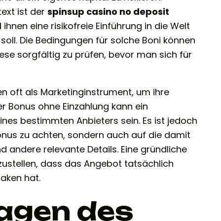
ext ist der
spinsup casino no deposit
ihnen eine risikofreie Einführung in die Welt
soll. Die Bedingungen für solche Boni können
diese sorgfältig zu prüfen, bevor man sich für
n oft als Marketinginstrument, um ihre
ver Bonus ohne Einzahlung kann ein
ines bestimmten Anbieters sein. Es ist jedoch
onus zu achten, sondern auch auf die damit
ndere relevante Details. Eine gründliche
zustellen, dass das Angebot tatsächlich
Haken hat.
lagen des