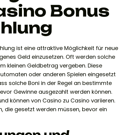
asino Bonus
ahlung
ung ist eine attraktive Möglichkeit für neue
eigenes Geld einzusetzen. Oft werden solche
nem kleinen Geldbetrag vergeben. Diese
utomaten oder anderen Spielen eingesetzt
dass solche Boni in der Regel an bestimmte
evor Gewinne ausgezahlt werden können.
und können von Casino zu Casino variieren.
n, die gesetzt werden müssen, bevor ein
ungen und