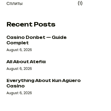
Сплиты
(1)
Recent Posts
Casino Donbet — Guide
Complet
August 6, 2026
All About Atefia
August 6, 2026
Everything About Kun Agüero
Casino
August 6, 2026